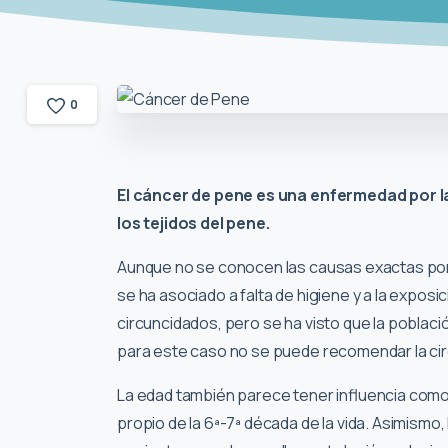
0
El cáncer de pene es una enfermedad por l
los tejidos del pene.
Aunque no se conocen las causas exactas por 
se ha asociado a falta de higiene y a la expo
circuncidados, pero se ha visto que la poblaci
para este caso no se puede recomendar la circ
La edad también parece tener influencia com
propio de la 6ª-7ª década de la vida. Asimismo