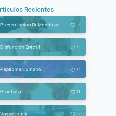
rtículos Recientes
Presentación Dr Mendoza
1
4
Disfunción Eréctil
3
5
Papiloma Humano
2
0
Prostata
3
9
Vasectomía
1
1