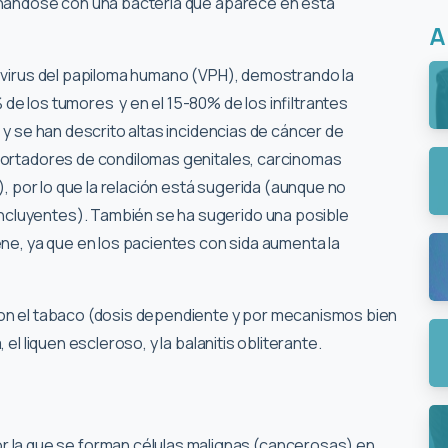
ionándose con una bacteria que aparece en esta
A
l virus del papiloma humano (VPH), demostrando la
de los tumores y en el 15-80% de los infiltrantes
 y se han descrito altas incidencias de cáncer de
 portadores de condilomas genitales, carcinomas
a), por lo que la relación está sugerida (aunque no
cluyentes). También se ha sugerido una posible
ene, ya que en los pacientes con sida aumenta la
 son el tabaco (dosis dependiente y por mecanismos bien
 el liquen escleroso, y la balanitis obliterante.
r la que se forman células malignas (cancerosas) en