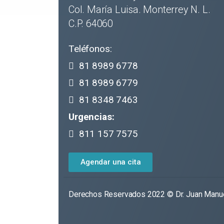
Col. María Luisa. Monterrey N. L.
C.P. 64060
Teléfonos:
81 8989 6778
81 8989 6779
81 8348 7463
Urgencias:
811 157 7575
Agendar una cita
Derechos Reservados 2022 © Dr. Juan Man