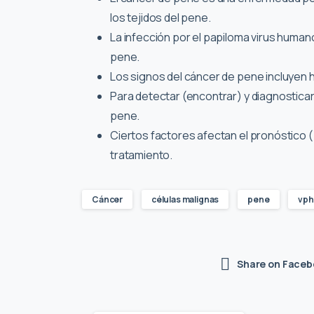
los tejidos del pene.
La infección por el papiloma virus huma
pene.
Los signos del cáncer de pene incluyen 
Para detectar (encontrar) y diagnosticar
pene.
Ciertos factores afectan el pronóstico 
tratamiento.
Cáncer
células malignas
pene
vph
Share on Faceb