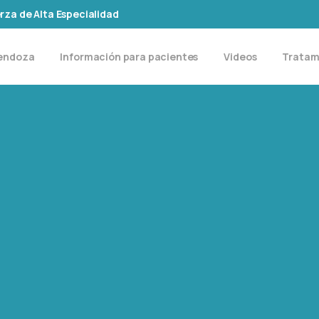
rza de Alta Especialidad
Mendoza
Información para pacientes
Videos
Tratam