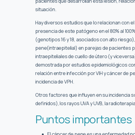
pacientes que desarrollan esta lesión, relac
situación.
Hay diversos estudios que lo relacionan con e
presencia de este patógeno en el 80% al 100% 
(genotipos 16 y 18, asociados con alto riesgo),
pene(intraepitelial) en parejas de pacientes
intraepiteliales de cuello de útero (y vicevers
demostrada por estudios epidemiológicos con
relación entre infección por VIH y cáncer de p
incidencia de VPH.
Otros factores que influyen en su incidencia
definidos), los rayos UVA y UVB, la radioterapia,
Puntos importantes
El cáncer de pene es una enfermedad po