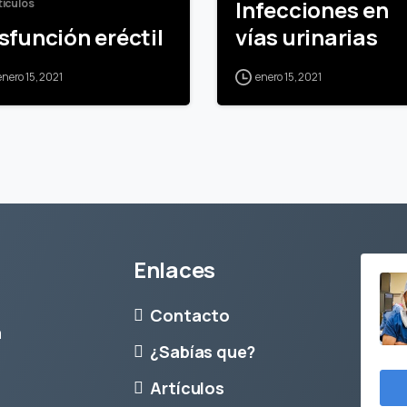
Infecciones en
tículos
sfunción eréctil
vías urinarias
enero 15, 2021
enero 15, 2021
Enlaces
Contacto
a
¿Sabías que?
Artículos