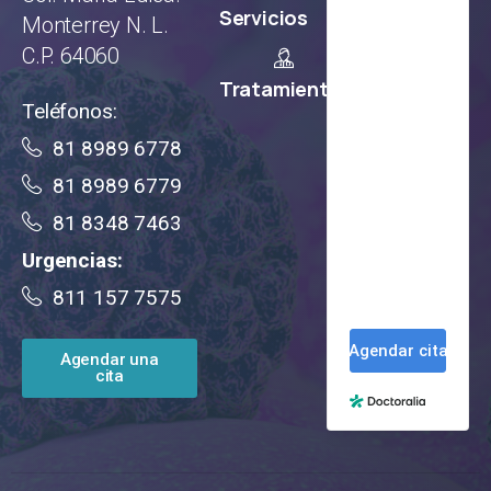
Servicios
Monterrey N. L.
C.P. 64060
Tratamientos
Teléfonos:
81 8989 6778
81 8989 6779
81 8348 7463
Urgencias:
811 157 7575
Agendar una
cita