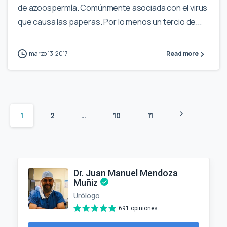
de azoospermía. Comúnmente asociada con el virus
que causa las paperas. Por lo menos un tercio de...
marzo 13, 2017
Read more
1
2
…
10
11