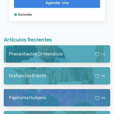
Artículos Recientes
Presentación Dr Mendoza
1
4
Disfunción Eréctil
3
5
Papiloma Humano
2
0