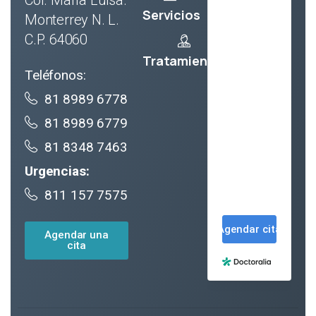
Servicios
Monterrey N. L.
C.P. 64060
Tratamientos
Teléfonos:
81 8989 6778
81 8989 6779
81 8348 7463
Urgencias:
811 157 7575
Agendar una
cita