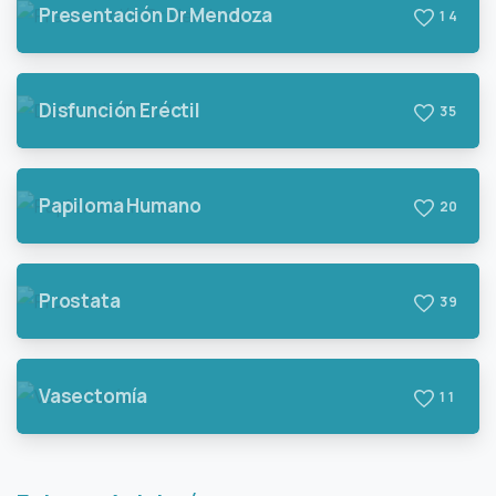
Presentación Dr Mendoza
1
4
Disfunción Eréctil
3
5
Papiloma Humano
2
0
Prostata
3
9
Vasectomía
1
1