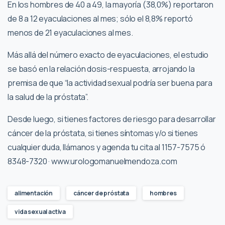
En los hombres de 40 a 49, la mayoría (38,0%) reportaron
de 8 a 12 eyaculaciones al mes; sólo el 8,8% reportó
menos de 21 eyaculaciones al mes.
Más allá del número exacto de eyaculaciones, el estudio
se basó en la relación dosis-respuesta, arrojando la
premisa de que “la actividad sexual podría ser buena para
la salud de la próstata”.
Desde luego, si tienes factores de riesgo para desarrollar
cáncer de la próstata, si tienes síntomas y/o si tienes
cualquier duda, llámanos y agenda tu cita al 1157-7575 ó
8348-7320 · www.urologomanuelmendoza.com
alimentación
cáncer de próstata
hombres
vida sexual activa