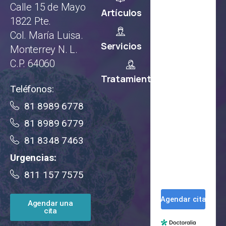
Calle 15 de Mayo
Artículos
1822 Pte.
Col. María Luisa.
Servicios
Monterrey N. L.
C.P. 64060
Tratamientos
Teléfonos:
81 8989 6778
81 8989 6779
81 8348 7463
Urgencias:
811 157 7575
Agendar una
cita