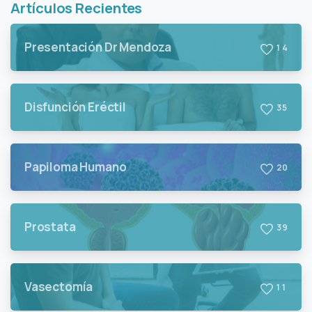
Artículos Recientes
Presentación Dr Mendoza
1
4
Disfunción Eréctil
3
5
Papiloma Humano
2
0
Prostata
3
9
Vasectomía
1
1