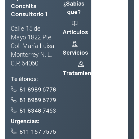
¿Sabías
Conchita
que?
Consultorio 1
Calle 15 de
Artículos
Mayo 1822 Pte.
Col. María Luisa.
Servicios
Monterrey N. L.
C.P. 64060
Tratamientos
Teléfonos:
81 8989 6778
81 8989 6779
81 8348 7463
Urgencias:
811 157 7575