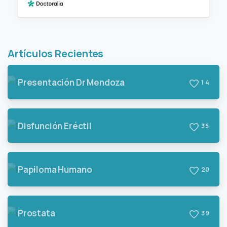
Artículos Recientes
Presentación Dr Mendoza
1
4
Disfunción Eréctil
3
5
Papiloma Humano
2
0
Prostata
3
9